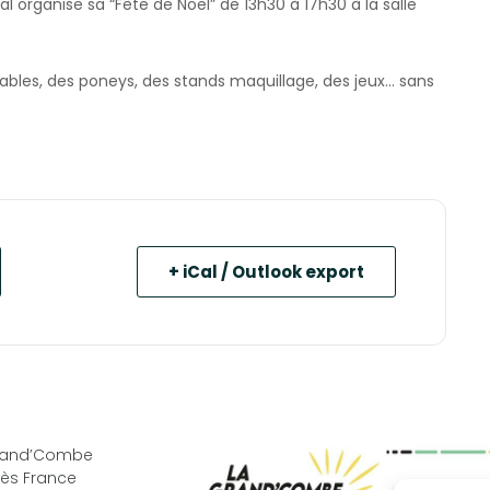
 organise sa “Fête de Noël” de 13h30 à 17h30 à la salle
ables, des poneys, des stands maquillage, des jeux… sans
+ iCal / Outlook export
Grand’Combe
ès France