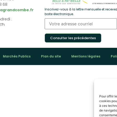
68 68
Inscrivez-vous à la lettre mensuelle et recevez
lagrandcombe.fr
boite électronique.
dredi :
17h
Consulter les précédentes
Marchés Publics
Plan du site
Mentions légales
Pol
Pour offrir 
cookies pour
à ces techn
de navigatio
consentement