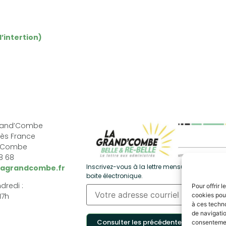
’intertion)
Grand’Combe
ès France
d’Combe
68 68
Inscrivez-vous à la lettre mensuelle et recevez
lagrandcombe.fr
boite électronique.
dredi :
Pour offrir 
cookies pour
17h
à ces techn
de navigatio
Consulter les précédentes
consentement