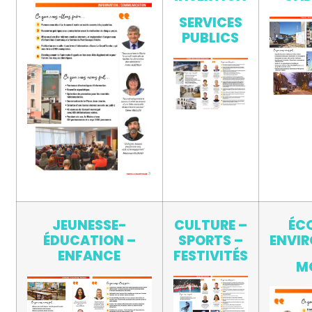
SERVICES
PUBLICS
JEUNESSE-
CULTURE –
ÉC
ÉDUCATION –
SPORTS –
ENVI
ENFANCE
FESTIVITÉS
M