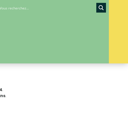
24
.
ins
.