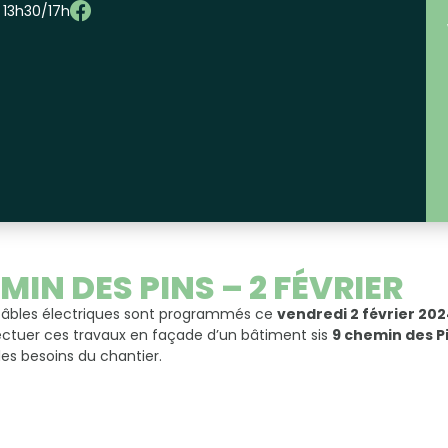
– 13h30/17h
IN DES PINS – 2 FÉVRIER
 câbles électriques sont programmés ce
vendredi 2 février 20
fectuer ces travaux en façade d’un bâtiment sis
9 chemin des P
les besoins du chantier.