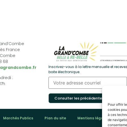
Grand’Combe
ès France
d’Combe
68 68
Inscrivez-vous à la lettre mensuelle et recevez
lagrandcombe.fr
boite électronique.
dredi :
17h
Consulter les précédentes
Pour offrir 
cookies pour
à ces techn
Marchés Publics
Plan du site
Mentions légales
Pol
de navigatio
consentement