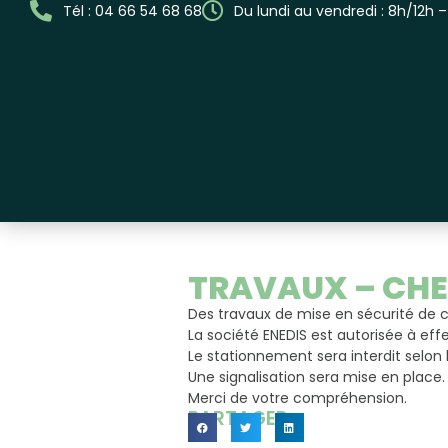
Tél : 04 66 54 68 68
Du lundi au vendredi : 8h/12h 
TRAVAUX – CHEM
Des travaux de mise en sécurité de
La société ENEDIS est autorisée à ef
Le stationnement sera interdit selon 
Une signalisation sera mise en place.
Merci de votre compréhension.
PARTAGER...