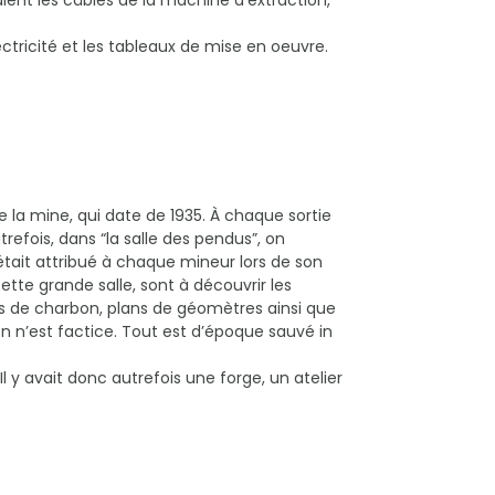
ient les câbles de la machine d’extraction,
ectricité et les tableaux de mise en oeuvre.
la mine, qui date de 1935. À chaque sortie
trefois, dans “la salle des pendus”, on
tait attribué à chaque mineur lors de son
ette grande salle, sont à découvrir les
ets de charbon, plans de géomètres ainsi que
ien n’est factice. Tout est d’époque sauvé in
Il y avait donc autrefois une forge, un atelier