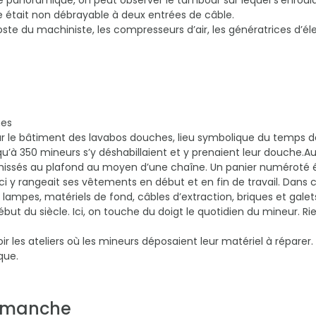
e panoramique, on peut observer le tambour sur lequel s’enroula
le était non débrayable à deux entrées de câble.
poste du machiniste, les compresseurs d’air, les génératrices d’él
hes
 le bâtiment des lavabos douches, lieu symbolique du temps de 
squ’à 350 mineurs s’y déshabillaient et y prenaient leur douche.Au
hissés au plafond au moyen d’une chaîne. Un panier numéroté é
ci y rangeait ses vêtements en début et en fin de travail. Dans c
s, lampes, matériels de fond, câbles d’extraction, briques et gal
ébut du siècle. Ici, on touche du doigt le quotidien du mineur. R
ir les ateliers où les mineurs déposaient leur matériel à réparer. 
que.
dimanche