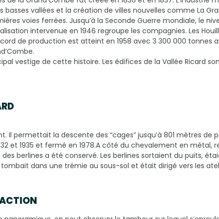
 basses vallées et la création de villes nouvelles comme La Gr
mières voies ferrées. Jusqu’à la Seconde Guerre mondiale, le 
nalisation intervenue en 1946 regroupe les compagnies. Les Houi
cord de production est atteint en 1958 avec 3 300 000 tonnes av
and’Combe.
cipal vestige de cette histoire. Les édifices de la Vallée Ricard s
ARD
nant. Il permettait la descente des “cages” jusqu’à 801 mètres de 
 1932 et 1935 et fermé en 1978.A côté du chevalement en métal, r
des berlines a été conservé. Les berlines sortaient du puits, éta
l tombait dans une trémie au sous-sol et était dirigé vers les ate
RACTION