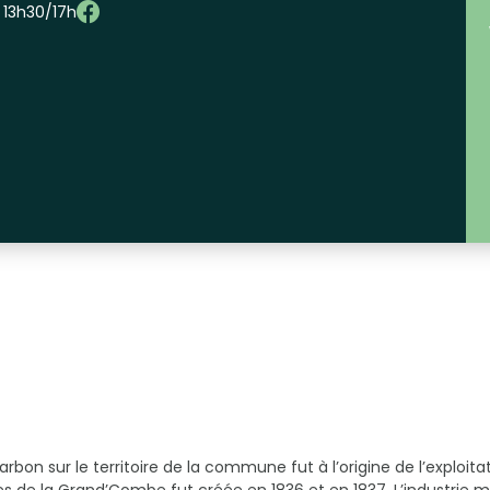
– 13h30/17h
bon sur le territoire de la commune fut à l’origine de l’exploita
de la Grand’Combe fut créée en 1836 et en 1837. L’industrie m