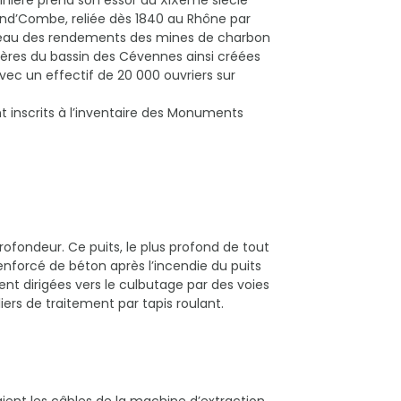
and’Combe, reliée dès 1840 au Rhône par
niveau des rendements des mines de charbon
llères du bassin des Cévennes ainsi créées
ec un effectif de 20 000 ouvriers sur
ont inscrits à l’inventaire des Monuments
profondeur. Ce puits, le plus profond de tout
enforcé de béton après l’incendie du puits
ient dirigées vers le culbutage par des voies
liers de traitement par tapis roulant.