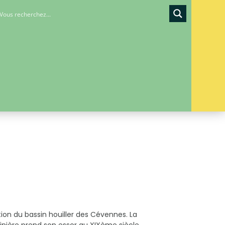
tion du bassin houiller des Cévennes. La
inière prend son essor au XIXème siècle