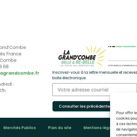
Grand’Combe
ès France
d’Combe
68 68
Inscrivez-vous à la lettre mensuelle et recevez
lagrandcombe.fr
boite électronique.
dredi :
17h
Consulter les précédentes
Pour offrir 
cookies pour
à ces techn
Marchés Publics
Plan du site
Mentions légales
Pol
de navigatio
consentement