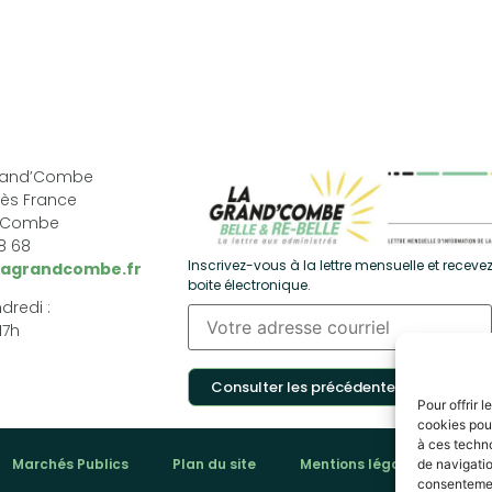
Grand’Combe
ès France
d’Combe
68 68
Inscrivez-vous à la lettre mensuelle et recevez
lagrandcombe.fr
boite électronique.
dredi :
17h
Consulter les précédentes
Pour offrir 
cookies pour
à ces techn
Marchés Publics
Plan du site
Mentions légales
Pol
de navigatio
consentement