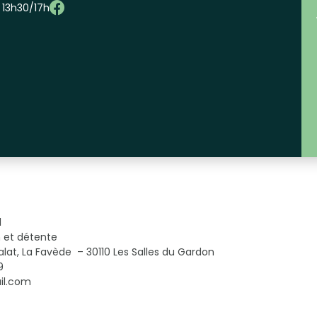
– 13h30/17h
1
m et détente
alat, La Favède – 30110 Les Salles du Gardon
9
il.com