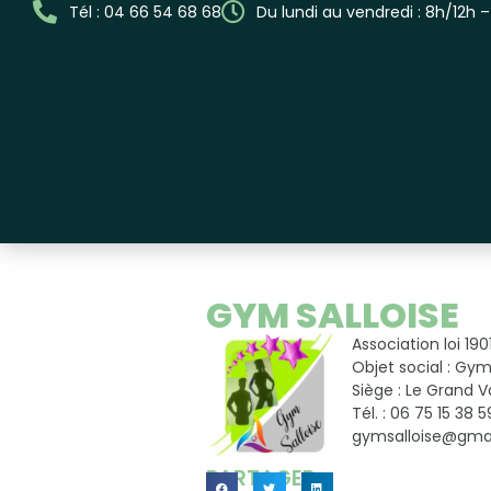
Tél : 04 66 54 68 68
Du lundi au vendredi : 8h/12h 
GYM SALLOISE
Association loi 190
Objet social : Gy
Siège : Le Grand V
Tél. : 06 75 15 38 5
gymsalloise@gma
PARTAGER...