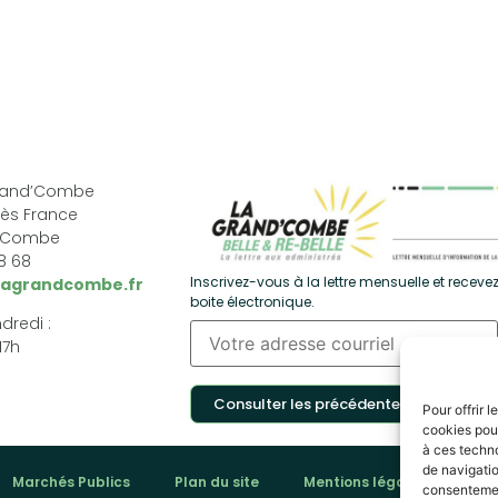
Grand’Combe
ès France
d’Combe
68 68
Inscrivez-vous à la lettre mensuelle et recevez
lagrandcombe.fr
boite électronique.
dredi :
17h
Consulter les précédentes
Pour offrir 
cookies pour
à ces techn
de navigatio
Marchés Publics
Plan du site
Mentions légales
Pol
consentement