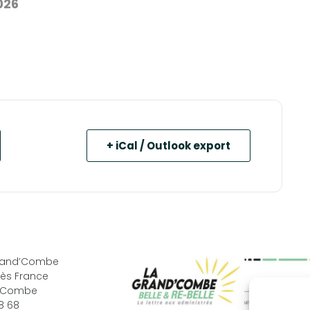
026
+ iCal / Outlook export
Grand’Combe
ès France
d’Combe
68 68