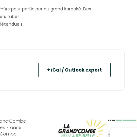
 mûrs pour participer au grand karaoké. Des
ers tubes.
détendue !
+ iCal / Outlook export
Grand’Combe
ès France
d’Combe