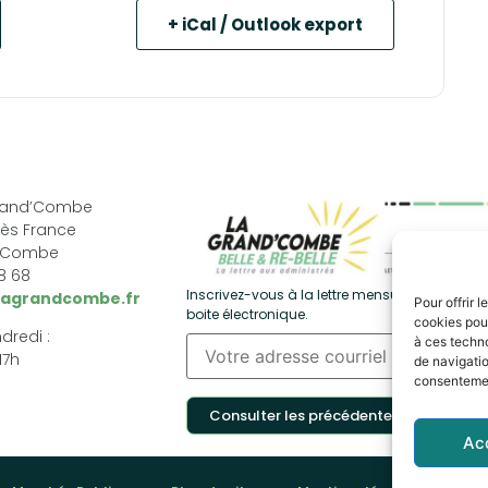
+ iCal / Outlook export
Grand’Combe
ès France
d’Combe
68 68
Inscrivez-vous à la lettre mensuelle et recevez
lagrandcombe.fr
Pour offrir 
boite électronique.
cookies pour
dredi :
à ces techn
17h
de navigatio
consentement
Consulter les précédentes
Ac