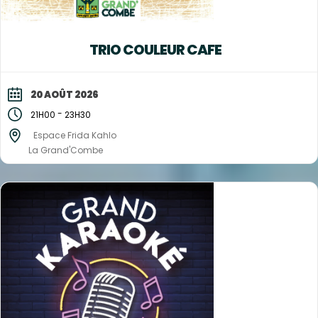
TRIO COULEUR CAFE
20 AOÛT 2026
-
21H00
23H30
Espace Frida Kahlo
La Grand'Combe